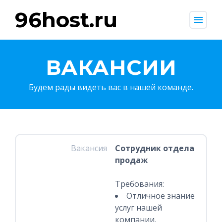
96host.ru
menu
ВАКАНСИИ
Будем рады видеть вас в нашей команде.
Вакансия
Сотрудник отдела
продаж
Требования:
Отличное знание
услуг нашей
компании.