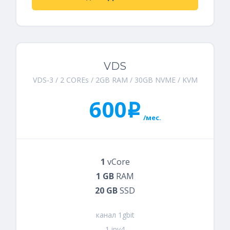
VDS
VDS-3 / 2 COREs / 2GB RAM / 30GB NVME / KVM
600
i
/мес.
1
vCore
1 GB
RAM
20 GB
SSD
канал 1gbit
1 ipv4