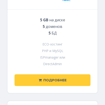
5 GB
на диске
5
доменов
5
БД
ECO-хостинг
PHP и MySQL
ISPmanager или
DirectAdmin
ПОДРОБНЕЕ