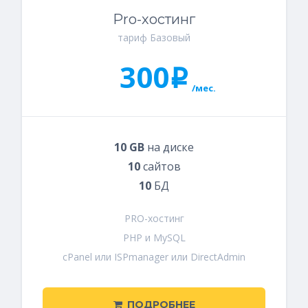
Pro-хостинг
тариф Базовый
300
i
/мес.
10 GB
на диске
10
сайтов
10
БД
PRO-хостинг
PHP и MySQL
cPanel или ISPmanager или DirectAdmin
ПОДРОБНЕЕ